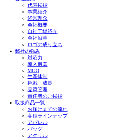
代表挨拶
事業紹介
経営理念
会社概要
自社工場紹介
会社沿革
ロゴの成り立ち
弊社の強み
対応力
導入機器
MOQ
生産体制
挑戦・成長
品質管理
責任者のご挨拶
取扱商品一覧
お届けまでの流れ
各種ラインナップ
アパレル
バッグ
アクリル