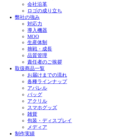
会社沿革
ロゴの成り立ち
弊社の強み
対応力
導入機器
MOQ
生産体制
挑戦・成長
品質管理
責任者のご挨拶
取扱商品一覧
お届けまでの流れ
各種ラインナップ
アパレル
バッグ
アクリル
スマホグッズ
雑貨
包装・ディスプレイ
メディア
制作実績