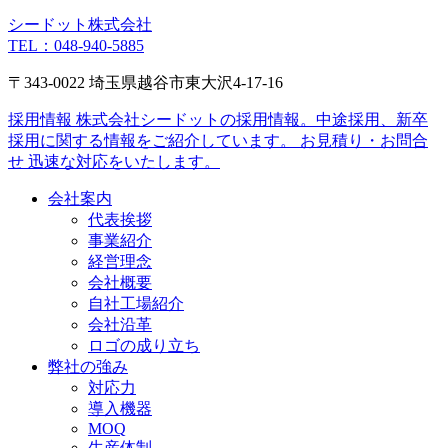
シードット株式会社
TEL：048-940-5885
〒343-0022 埼玉県越谷市東大沢4-17-16
採用情報
株式会社シードットの採用情報。中途採用、新卒
採用に関する情報をご紹介しています。
お見積り・お問合
せ
迅速な対応をいたします。
会社案内
代表挨拶
事業紹介
経営理念
会社概要
自社工場紹介
会社沿革
ロゴの成り立ち
弊社の強み
対応力
導入機器
MOQ
生産体制