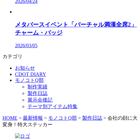
2026/04/24
メタバースイベント「バーチャル満漢全席2」
チャーム・バッジ
2026/03/05
カテゴリ
お知らせ
CDOT DIARY
モノコトQ部
制作実績
製作日誌
展示会後記
テーマ別アイテム特集
HOME
>
最新情報
>
モノコトQ部
>
製作日誌
>
会社の顔に大
変身！特大ステッカー