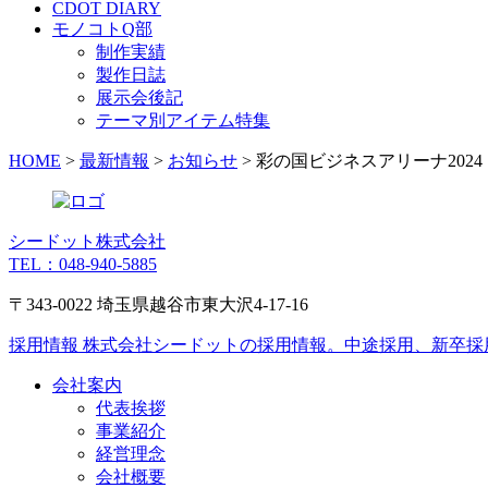
CDOT DIARY
モノコトQ部
制作実績
製作日誌
展示会後記
テーマ別アイテム特集
HOME
>
最新情報
>
お知らせ
>
彩の国ビジネスアリーナ20
シードット株式会社
TEL：048-940-5885
〒343-0022 埼玉県越谷市東大沢4-17-16
採用情報
株式会社シードットの採用情報。中途採用、新卒採
会社案内
代表挨拶
事業紹介
経営理念
会社概要