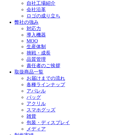
自社工場紹介
会社沿革
ロゴの成り立ち
弊社の強み
対応力
導入機器
MOQ
生産体制
挑戦・成長
品質管理
責任者のご挨拶
取扱商品一覧
お届けまでの流れ
各種ラインナップ
アパレル
バッグ
アクリル
スマホグッズ
雑貨
包装・ディスプレイ
メディア